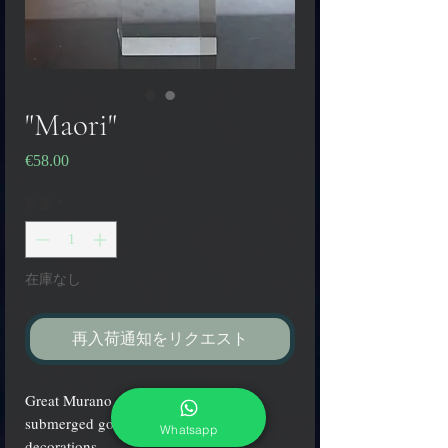
"Maori"
€58.00
価
格
数量
*
在庫なし
再入荷通知をリクエスト
Great Murano glass earrings with
submerged gold and amethyst tribal
Whatsapp
decorations