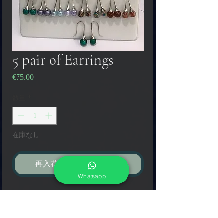
5 pair of Earrings
€75.00
価
格
数量
*
在庫なし
再入荷通知をリクエスト
Whatsapp